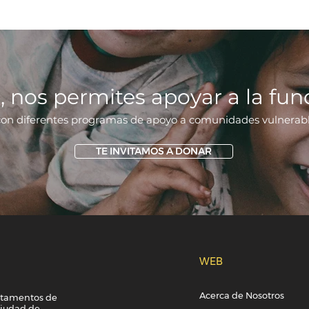
, nos permites apoyar a la fun
con dife
rentes programas de apoyo a comunidades vu
lnerab
TE INVITAMOS A DONAR
WEB
Acerca de Nosotros
artamentos de
Ciudad de