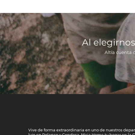
Al elegirnos
Altía cuenta 
Vive de forma extraordinaria en uno de nuestros dep
lujo en Polanco y Condesa. Maia Home tu hogar en la 