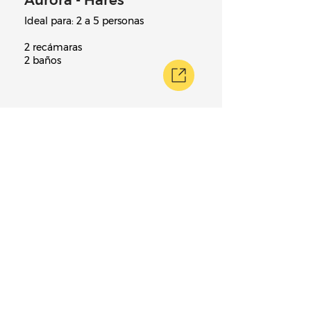
Aurora - Hares
Ideal para: 2 a 5 personas
2 recámaras
2 baños
Reservar Ahora
Al elegirnos, nos permites