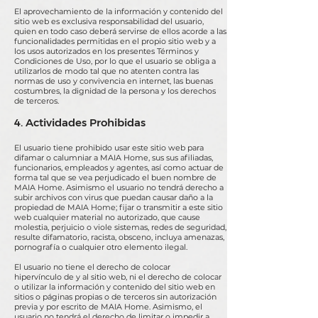
El aprovechamiento de la información y contenido del
sitio web es exclusiva responsabilidad del usuario,
quien en todo caso deberá servirse de ellos acorde a las
funcionalidades permitidas en el propio sitio web y a
los usos autorizados en los presentes Términos y
Condiciones de Uso, por lo que el usuario se obliga a
utilizarlos de modo tal que no atenten contra las
normas de uso y convivencia en internet, las buenas
costumbres, la dignidad de la persona y los derechos
de terceros.
4. Actividades Prohibidas
El usuario tiene prohibido usar este sitio web para
difamar o calumniar a MAIA Home, sus sus afiliadas,
funcionarios, empleados y agentes, así como actuar de
forma tal que se vea perjudicado el buen nombre de
MAIA Home. Asimismo el usuario no tendrá derecho a
subir archivos con virus que puedan causar daño a la
propiedad de MAIA Home; fijar o transmitir a este sitio
web cualquier material no autorizado, que cause
molestia, perjuicio o viole sistemas, redes de seguridad,
resulte difamatorio, racista, obsceno, incluya amenazas,
pornografía o cualquier otro elemento ilegal.
El usuario no tiene el derecho de colocar
hipervínculo de y al sitio web, ni el derecho de colocar
o utilizar la información y contenido del sitio web en
sitios o páginas propias o de terceros sin autorización
previa y por escrito de MAIA Home. Asimismo, el
usuario no tendrá el derecho de limitar o impedir a