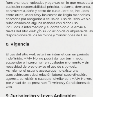
funcionarios, empleados y agentes en lo que respecta a
cualquier responsabilidad, pérdida, reclamo, demanda,
controversia, daño y costo de cualquier tipo, incluidos,
entre otros, las tarifas y los costos de litigio razonables
cobrados por abogados a causa del uso del sitio web o
relacionados de alguna manera con dicho uso,
incluidos la información y el contenido que envíe a
través del sitio web y/o su violación de cualquiera de las
disposiciones de los Términos y Condiciones de Uso.
8. Vigencia
El uso del sitio web estará en internet con un periodo
indefinido. MAIA Home podrá dar por terminado,
suspender o interrumpir en cualquier momento y sin
necesidad de previo aviso el uso de sitio web.
Asimismo, el usuario acepta que no existe una
asociación, sociedad, relación laboral, subordinación,
agencia, comisión o cualquier similar con MAIA Home,
por virtud de los presentes Términos y Condiciones de
Uso.
9. Jurisdicción y Leyes Aplicables
Estos Términos y Condiciones estarán regidos por las
leyes de los Estados Unidos Mexicanos. Cualquier
controversia derivada de estos Términos y Condiciones
de Uso, su existencia, validez, interpretación, alcance o
cumplimiento, será sometida a las leyes aplicables y a
los Tribunales del Distrito Federal competentes para su