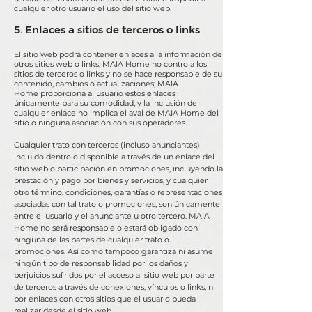
cualquier otro usuario el uso del sitio web.
5. Enlaces a sitios de terceros o links
El sitio web podrá contener enlaces a la información de
otros sitios web o links, MAIA Home no controla los
sitios de terceros o links y no se hace responsable de su
contenido, cambios o actualizaciones; MAIA
Home proporciona al usuario estos enlaces
únicamente para su comodidad, y la inclusión de
cualquier enlace no implica el aval de MAIA Home del
sitio o ninguna asociación con sus operadores.
Cualquier trato con terceros (incluso anunciantes)
incluido dentro o disponible a través de un enlace del
sitio web o participación en promociones, incluyendo la
prestación y pago por bienes y servicios, y cualquier
otro término, condiciones, garantías o representaciones
asociadas con tal trato o promociones, son únicamente
entre el usuario y el anunciante u otro tercero. MAIA
Home
no será responsable o estará obligado con
ninguna de las partes de cualquier trato o
promociones. Así como tampoco garantiza ni asume
ningún tipo de responsabilidad por los daños y
perjuicios sufridos por el acceso al sitio web por parte
de terceros a través de conexiones, vínculos o links, ni
por enlaces con otros sitios que el usuario pueda
realizar desde el sitio web.