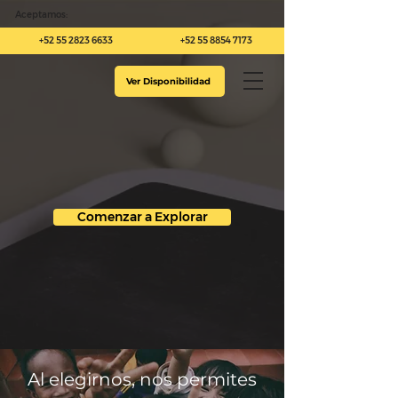
Aceptamos:
+52 55 2823 6633
+52 55 8854 7173
Ver Disponibilidad
Comenzar a Explorar
Al elegirnos, nos permites